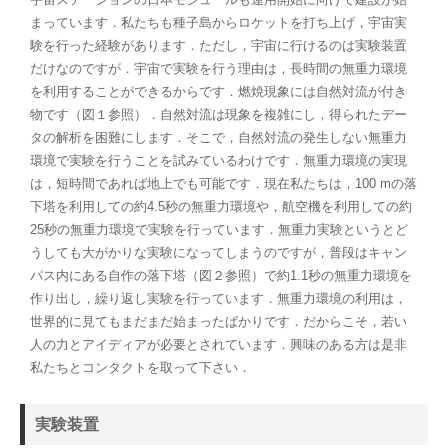
まっています．私たちも種子島からロケットを打ち上げ，宇宙実
験を行った経験があります．ただし，宇宙に行けるのは実験装置
だけなのですが．宇宙で実験を行う理由は，長時間の無重力環境
を利用することができるからです．燃焼現象には自然対流が付き
物です（図１参照）．自然対流は現象を複雑にし，得られたデー
タの解析を困難にします．そこで，自然対流の発生しない無重力
環境で実験を行うことを試みているわけです．無重力環境の実現
は，短時間であれば地上でも可能です．現在私たちは，100 mの落
下塔を利用しての約4.5秒の無重力環境や，航空機を利用しての約
25秒の無重力環境で実験を行っています．無重力実験というとど
うしても大がかりな実験になってしまうのですが，普段はキャン
パス内にある自作の落下塔（図２参照）で約1.1秒の無重力環境を
作り出し，繰り返し実験を行っています．無重力環境の利用は，
世界的に見てもまだまだ始まったばかりです．だからこそ，若い
人の力とアイディアが必要とされています．興味のある方は是非
私たちとコンタクトを取って下さい．
実験装置