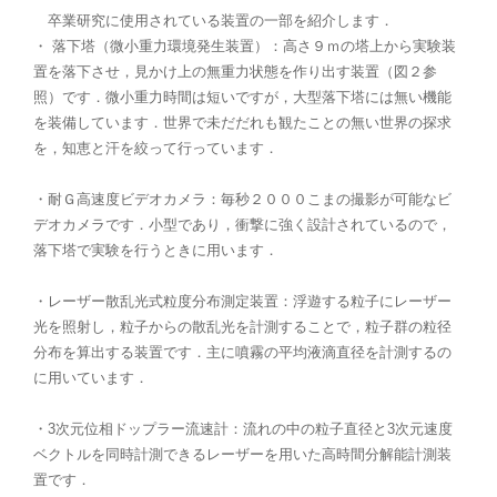
卒業研究に使用されている装置の一部を紹介します．
・ 落下塔（微小重力環境発生装置）：高さ９ｍの塔上から実験装
置を落下させ，見かけ上の無重力状態を作り出す装置（図２参
照）です．微小重力時間は短いですが，大型落下塔には無い機能
を装備しています．世界で未だだれも観たことの無い世界の探求
を，知恵と汗を絞って行っています．
・耐Ｇ高速度ビデオカメラ：毎秒２０００こまの撮影が可能なビ
デオカメラです．小型であり，衝撃に強く設計されているので，
落下塔で実験を行うときに用います．
・レーザー散乱光式粒度分布測定装置：浮遊する粒子にレーザー
光を照射し，粒子からの散乱光を計測することで，粒子群の粒径
分布を算出する装置です．主に噴霧の平均液滴直径を計測するの
に用いています．
・3次元位相ドップラー流速計：流れの中の粒子直径と3次元速度
ベクトルを同時計測できるレーザーを用いた高時間分解能計測装
置です．