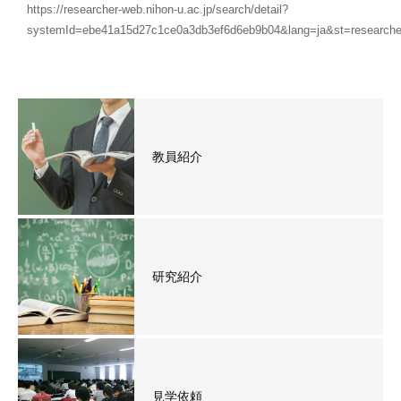
https://researcher-web.nihon-u.ac.jp/search/detail?
systemId=ebe41a15d27c1ce0a3db3ef6d6eb9b04&lang=ja&st=researche
教員紹介
研究紹介
見学依頼