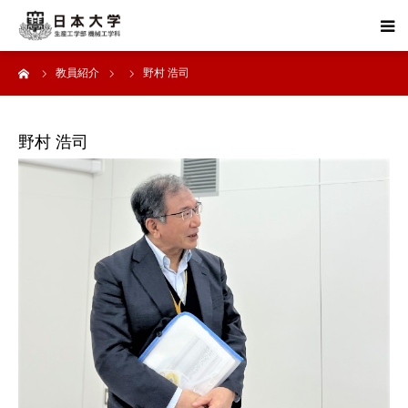
ーム
教員紹介
野村 浩司
機械工学科を知る
機械工学科の人
野村 浩司
機械工学科の進路
研究紹介