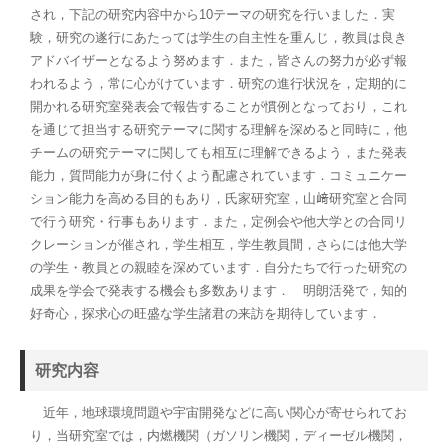
され，下記の研究内容中から10テーマの研究を行いました．実
験，研究の遂行にあたっては学生の自主性を重んじ，教員は良き
アドバイザーとなるよう努めます．また，皆さんの努力が必ず報
われるよう，常に心がけています．研究の進行状況を，定期的に
開かれる研究室発表会で報告することが慣例となっており，これ
を通じて担当する研究テーマに関する理解を深めると同時に，他
チームの研究テーマに関しても相互に理解できるよう，また発表
能力，質問能力が身に付くよう配慮されています．コミュニケー
ション能力を高める目的もあり，氏家研究室，山﨑研究室と合同
で行う研究・行事もあります．また，定例会や他大学との合同リ
クレーションが催され，学生相互，学生教員間，さらには他大学
の学生・教員との親睦を深めています．自分たちで行った研究の
成果を学会で発表する機会も多数あります． 明朗活発で，知的
好奇心，探求心の旺盛な学生諸君の来訪を期待しています．
研究内容
近年，地球環境問題や宇宙開発などに高い関心が寄せられてお
り，当研究室では，内燃機関（ガソリン機関，ディーゼル機関，