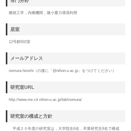
専門分野
燃焼工学，内燃機関，微小重力環境利用
居室
12号館502室
メールアドレス
nomura.hiroshi（の後に「@nihon-u.ac.jp」をつけてください）
研究室URL
http://www.me.cit.nihon-u.ac.jp/lab/nomura/
研究室の構成と方針
平成２０年度の研究室は，大学院生6名，卒業研究生9名で構成