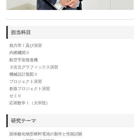
担当科目
熱力学Ⅰ及び演習
内燃機関Ⅱ
航空宇宙推進機
３次元グラフィックス演習
機械設計製図Ⅱ
プロジェクト演習
創造プロジェクト演習
ゼミⅡ
応用数学Ⅰ（大学院）
研究テーマ
固体酸化物型燃料電池の製作と性能試験