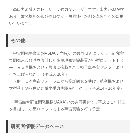
・高出力炭酸ガスレーザー：強力なレーザーです．出力が30 Wで
あり，液体燃料の加熱やロケット用固体推進剤を点火するのに用
いています．
その他
・宇宙開発事業団(NASDA，当時)との共同研究により，当研究室
で開発および基本設計した燃焼現象実験装置が小型ロケットＴＲ
―ⅠＡ５号機および７号機に搭載され，種子島宇宙センターより
打ち上げられた．（平成8, 10年）
・（財）日本宇宙フォーラムから委託研究を受け，航空機および
大型落下塔を用いた微小重力実験を行った．（平成14～18年度）
・ 宇宙航空研究開発機構(JAXA)との共同研究で，平成２１年打上
を目指し，小型ロケットによる宇宙実験を行う予定．
研究者情報データベース