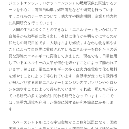
ジェットエンジン，ロケットエンジン）の燃焼現象に関連するテ
ーマを中心に，電気自動車，燃料電池などの研究を行っていま
す．これらのテーマについて，他大学や国家機関，企業と精力的
に共同研究を行っています．
人間の生活に欠くことのできない「エネルギー」をいかにして
自然界から効率的に取り出し，有効に使うかを明らかにするのが
私たちの研究目的です．人類は古より燃焼，すなわち物を燃やす
ことによって自然界に蓄積されているエネルギーを自分たちの必
要な形態のエネルギーに変換してきました．現在でも，日常使用
しているエネルギーの大半が何かを燃やすことによって賄われて
います．例えば，電気エネルギーの多くは火力発電所で化石燃料
を燃やすことによって得られています．自動車が走ったり飛行機
が飛んだりする運動エネルギーもエンジン内でガソリンやケロシ
ンを燃やすことによって得られています．それ故，私たちが行っ
ている研究の多くは燃焼に関わる研究となっています．ここで
は，無重力環境を利用した燃焼に関する研究を簡単に紹介しま
す．
スペースシャトルによる宇宙実験がここ数年話題になり，国際
宇宙ステーションの日本モジュールも運用開始に向けて建設が始