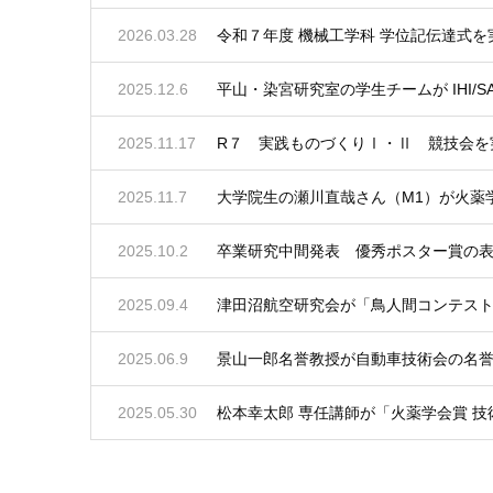
2026.03.28
令和７年度 機械工学科 学位記伝達式を
2025.12.6
平山・染宮研究室の学生チームが IHI/S
2025.11.17
R７ 実践ものづくりⅠ・Ⅱ 競技会を
2025.11.7
大学院生の瀬川直哉さん（M1）が火薬
2025.10.2
卒業研究中間発表 優秀ポスター賞の
2025.09.4
津田沼航空研究会が「鳥人間コンテスト20
2025.06.9
景山一郎名誉教授が自動車技術会の名
2025.05.30
松本幸太郎 専任講師が「火薬学会賞 技