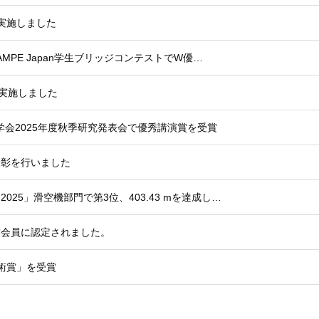
実施しました
AMPE Japan学生ブリッジコンテストでW優…
実施しました
学会2025年度秋季研究発表会で優秀講演賞を受賞
表彰を行いました
25」滑空機部門で第3位、403.43 mを達成し…
誉会員に認定されました。
術賞」を受賞