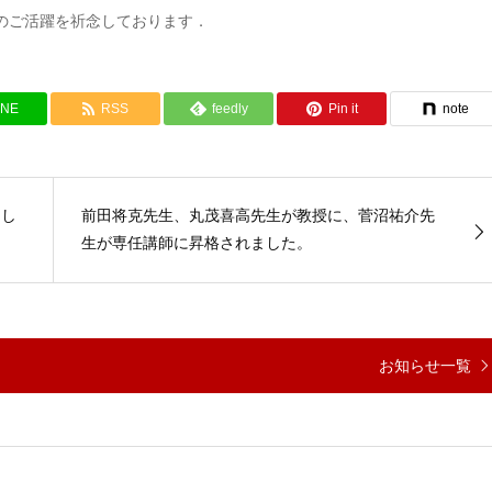
後のご活躍を祈念しております．
INE
RSS
feedly
Pin it
note
まし
前田将克先生、丸茂喜高先生が教授に、菅沼祐介先
生が専任講師に昇格されました。
お知らせ一覧