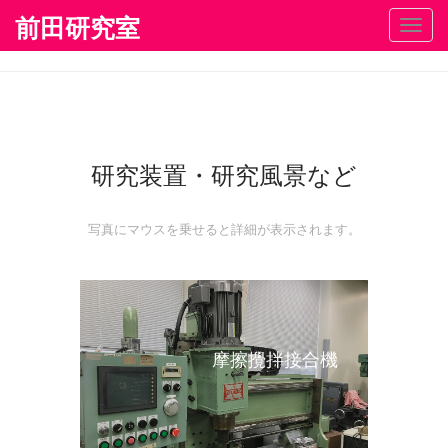
前田研究室
Toggl
navig
研究装置・研究風景など
写真にマウスを乗せると詳細が表示されます。
摩擦攪拌接合機