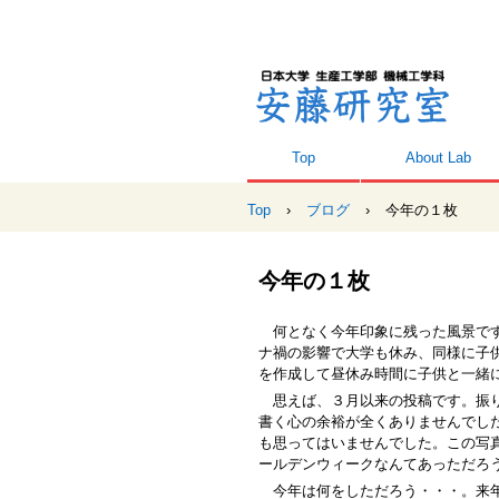
Top
About Lab
Top
›
ブログ
›
今年の１枚
今年の１枚
何となく今年印象に残った風景です
ナ禍の影響で大学も休み、同様に子
を作成して昼休み時間に子供と一緒
思えば、３月以来の投稿です。振り
書く心の余裕が全くありませんでし
も思ってはいませんでした。この写
ールデンウィークなんてあっただろ
今年は何をしただろう・・・。来