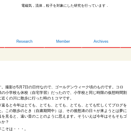
電磁気，流体，粒子を対象にした研究を行っています．
Research
Member
Archives
。撮影が5月7日の日付なので、ゴールデンウィーク頃のものです。コロ
供の小学校も休校（自宅学習）だったので、小学校と同じ時限の仮想時間割
に近くの川に散歩に行った時の１コマです。
返ると今年はとても、とても、とても、とても、とても忙しくてブログを
た。この散歩のとき（自粛期間中）は、その後怒涛の日々が来ようとは夢に
真を見ると、遠い昔のことのように思えます。そういえば今年はそもそもゴ
うか？
年こそは・・・。